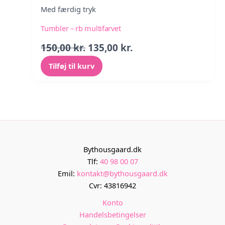
Med færdig tryk
Tumbler – rb multifarvet
Den
Den
150,00
kr.
135,00
kr.
oprindelige
aktuelle
Tilføj til kurv
pris
pris
var:
er:
150,00 kr..
135,00 kr..
Bythousgaard.dk
Tlf:
40 98 00 07
Emil:
kontakt@bythousgaard.dk
Cvr: 43816942
Konto
Handelsbetingelser