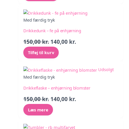
var:
er:
150,00 kr..
140,00 kr..
Med færdig tryk
Drikkedunk – fe på enhjørning
Den
Den
150,00
kr.
140,00
kr.
oprindelige
aktuelle
Tilføj til kurv
pris
pris
var:
er:
150,00 kr..
140,00 kr..
Udsolgt
Med færdig tryk
Drikkeflaske – enhjørning blomster
Den
Den
150,00
kr.
140,00
kr.
oprindelige
aktuelle
Læs mere
pris
pris
var:
er:
150,00 kr..
140,00 kr..