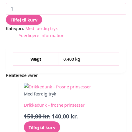
Drikkedunk
-
blomst
Tilføj til kurv
antal
Kategori:
Med færdig tryk
Yderligere information
Vægt
0,400 kg
Relaterede varer
Med færdig tryk
Drikkedunk – frosne prinsesser
Den
Den
150,00
kr.
140,00
kr.
oprindelige
aktuelle
Tilføj til kurv
pris
pris