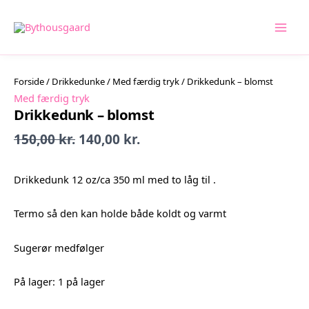
Gå
Tilbud!
Tilbud!
Tilbud!
Tilbud!
Tilbud!
Tilbud!
Tilbud!
Tilbud!
Tilbud!
til
indholdet
Forside
/
Drikkedunke
/
Med færdig tryk
/ Drikkedunk – blomst
Med færdig tryk
Drikkedunk – blomst
Den
Den
150,00
kr.
140,00
kr.
oprindelige
aktuelle
pris
pris
Drikkedunk 12 oz/ca 350 ml med to låg til .
var:
er:
150,00 kr..
140,00 kr..
Termo så den kan holde både koldt og varmt
Sugerør medfølger
På lager:
1 på lager