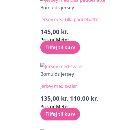
Bomulds jersey
Jersey med Lilla paddehatte.
145,00
kr.
Pris pr Meter
Tilføj til kurv
Bomulds jersey
Jersey med svaler
Den
Den
135,00
kr.
110,00
kr.
oprindelige
aktuelle
Pris pr Meter
pris
pris
Tilføj til kurv
var:
er:
135,00 kr..
110,00 kr..