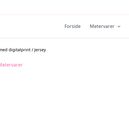
Forside
Metervarer
ed digitalprint
/ Jersey
Metervarer