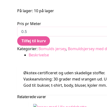
På lager:
10 på lager
Pris pr Meter
Jersey
med
isvafler
Tilføj til kurv
antal
Kategorier:
Bomulds jersey
,
Bomuldsjersey med di
Beskrivelse
Økotex-certificeret og uden skadelige stoffer.
Vaskeanvisning: 30 grader med vrangen ud. U
God til: bukser, t-shirt, body, bluser, kjoler mm.
Relaterede varer