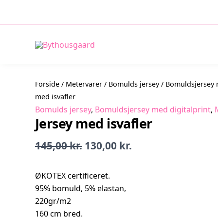
Gå
Tilbud!
Tilbud!
Tilbud!
til
indholdet
Forside
/
Metervarer
/
Bomulds jersey
/
Bomuldsjersey m
med isvafler
Bomulds jersey
,
Bomuldsjersey med digitalprint
,
Jersey med isvafler
Den
Den
145,00
kr.
130,00
kr.
oprindelige
aktuelle
pris
pris
ØKOTEX certificeret.
var:
er:
95% bomuld, 5% elastan,
145,00 kr..
130,00 kr..
220gr/m2
160 cm bred.