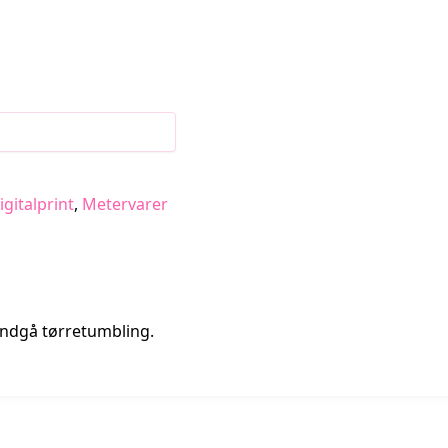
gitalprint
,
Metervarer
ndgå tørretumbling.