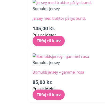
Bomulds jersey
Jersey med traktor på lys bund.
145,00
kr.
Pris pr Meter
Tilføj til kurv
Bomulds jersey
Bomuldsjersey – gammel rosa
85,00
kr.
Pris pr Meter
Tilføj til kurv